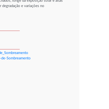
hados, longe da exposição solar e altas
ar degradação e variações no
_de_Sombreamento
la-de-Sombreamento