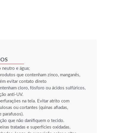
IOS
 neutro e água;
produtos que contenham zinco, manganês,
ém evitar contato direto
tenham cloro, fósforo ou ácidos sulfúricos,
ção anti-UV.
erfurações na tela. Evitar atrito com
ulosas ou cortantes (quinas afiadas,
e parafusos).
xação que não danifiquem o tecido.
iras tratadas e superfícies oxidadas.