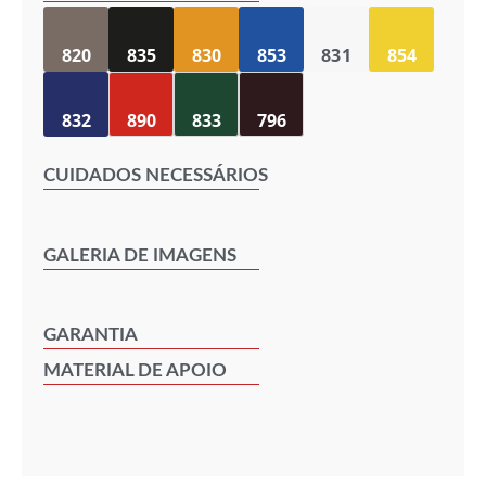
820
835
830
853
831
854
832
890
833
796
CUIDADOS NECESSÁRIOS
GALERIA DE IMAGENS
GARANTIA
MATERIAL DE APOIO