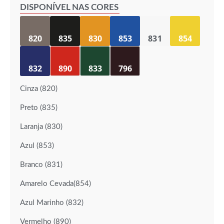
DISPONÍVEL NAS CORES
820
835
830
853
831
854
832
890
833
796
Cinza (820)
Preto (835)
Laranja (830)
Azul (853)
Branco (831)
Amarelo Cevada(854)
Azul Marinho (832)
Vermelho (890)