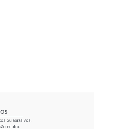
IOS
cos ou abrasivos.
bão neutro.