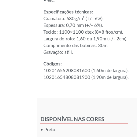
• etc.
Especificações técnicas:
Gramatura: 680g/m² (+/- 6%).
Espessura: 0,70 mm (+/- 6%).
Tecido: 1100×1100 dtex (8×8 fios/cm).
Largura do rolo: 1,60 ou 1,90m (+/- 2cm).
Comprimento das bobinas: 30m.
Gravação: still.
Códigos:
10201655208081600 (1,60m de largura).
10201654808081900 (1,90m de largura).
DISPONÍVEL NAS CORES
• Preto.