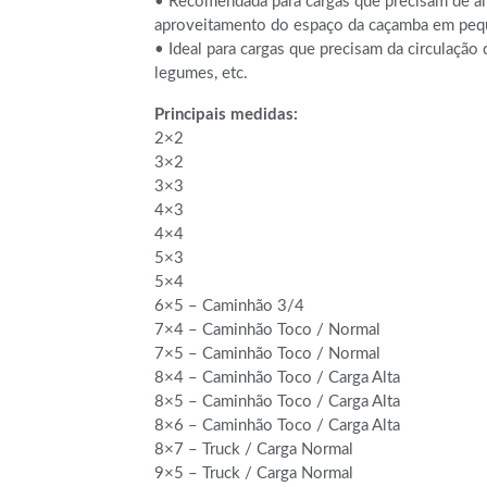
• Recomendada para cargas que precisam de am
aproveitamento do espaço da caçamba em peque
• Ideal para cargas que precisam da circulação d
legumes, etc.
Principais medidas:
2×2
3×2
3×3
4×3
4×4
5×3
5×4
6×5 – Caminhão 3/4
7×4 – Caminhão Toco / Normal
7×5 – Caminhão Toco / Normal
8×4 – Caminhão Toco / Carga Alta
8×5 – Caminhão Toco / Carga Alta
8×6 – Caminhão Toco / Carga Alta
8×7 – Truck / Carga Normal
9×5 – Truck / Carga Normal