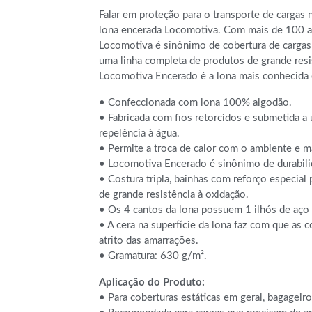
Falar em proteção para o transporte de cargas no
lona encerada Locomotiva. Com mais de 100 
Locomotiva é sinônimo de cobertura de carga
uma linha completa de produtos de grande resis
Locomotiva Encerado é a lona mais conhecida e
• Confeccionada com lona 100% algodão.
• Fabricada com fios retorcidos e submetida a
repelência à água.
• Permite a troca de calor com o ambiente e m
• Locomotiva Encerado é sinônimo de durabilid
• Costura tripla, bainhas com reforço especial 
de grande resistência à oxidação.
• Os 4 cantos da lona possuem 1 ilhós de aço 
• A cera na superfície da lona faz com que as 
atrito das amarrações.
• Gramatura: 630 g/m².
Aplicação do Produto:
• Para coberturas estáticas em geral, bagageiro