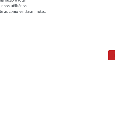
arração e total
nos utilitários.
e ar, como verduras, frutas,