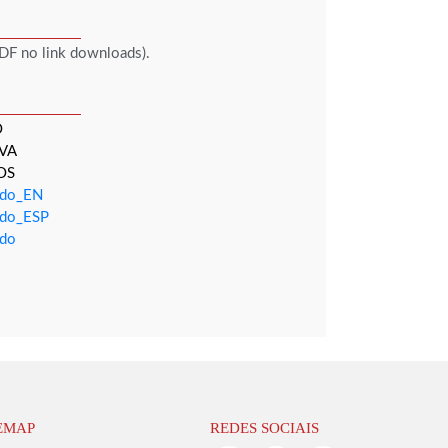
DF no link downloads).
O
VA
OS
rado_EN
rado_ESP
ado
EMAP
REDES SOCIAIS